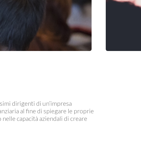
simi dirigenti di un’impresa
ziaria al fine di spiegare le proprie
 nelle capacità aziendali di creare