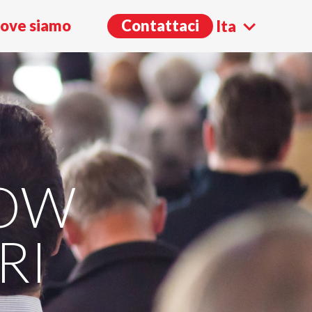
ove siamo
Contattaci
Ita
Eng
HOW
RI