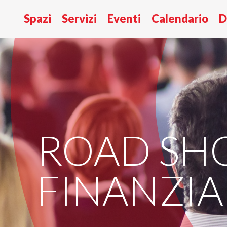
Spazi
Servizi
Eventi
Calendario
D
ROAD S
FINANZIA