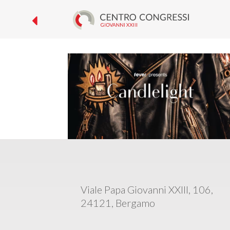
CANDLELIGHT –
Viale Papa Giovanni XXIII, 106,
24121, Bergamo