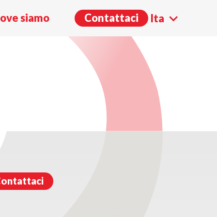
GENDE DEL ROCK
ove siamo
Contattaci
Ita
Eng
ontattaci