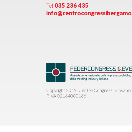
Tel
035 236 435
info@centrocongressibergam
Copyright 2019, Centro Congressi Giovanni 
P.IVA 02164080166