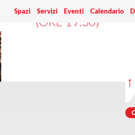
 LUNGA VITA ALLE LEG
Spazi
Servizi
Eventi
Calendario
D
(ORE 19:30)
C