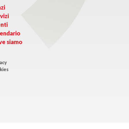
zi
vizi
nti
endario
ve siamo
acy
kies