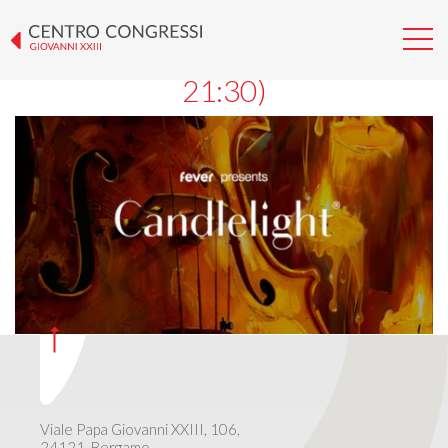
CANDLELIGHT – COLDPLAY &
IMAGINE DRAGONS (ORE
21:30)
Viale Papa Giovanni XXIII, 106,
24121, Bergamo